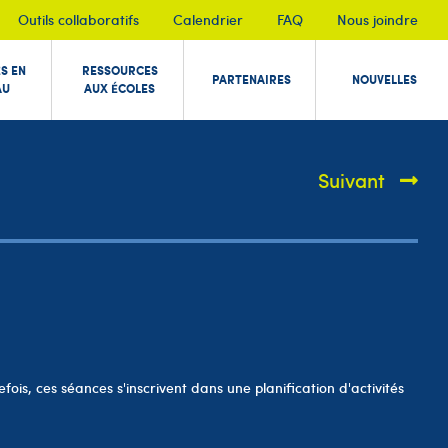
Outils collaboratifs
Calendrier
FAQ
Nous joindre
ÉS EN
RESSOURCES
PARTENAIRES
NOUVELLES
AU
AUX ÉCOLES
Suivant
ois, ces séances s'inscrivent dans une planification d'activités