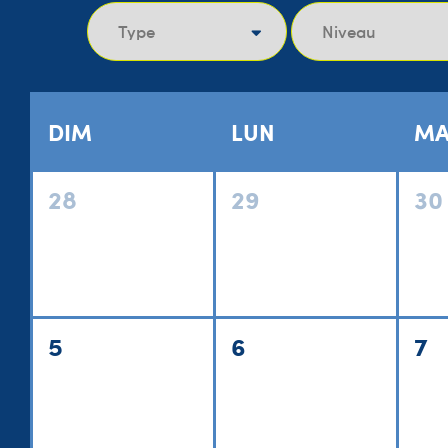
DIM
LUN
MA
28
29
30
5
6
7