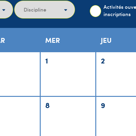
Activités ouv
inscriptions
R
MER
JEU
1
2
8
9